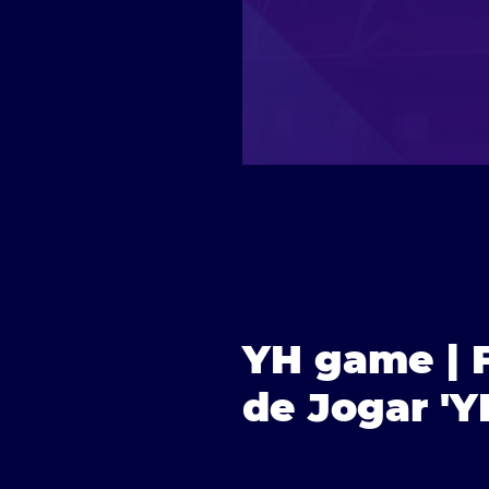
YH game | 
de Jogar '