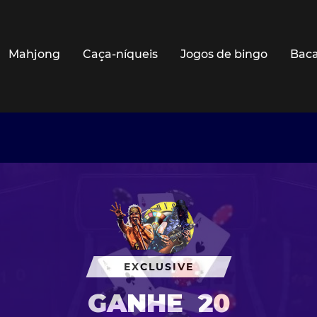
Mahjong
Caça-níqueis
Jogos de bingo
Baca
EXCLUSIVE
GANHE
20