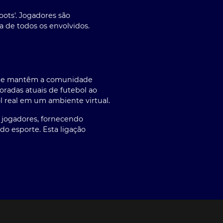
oots'. Jogadores são
a de todos os envolvidos.
 que mantêm a comunidade
radas atuais de futebol ao
 real em um ambiente virtual.
s jogadores, fornecendo
o esporte. Esta ligação