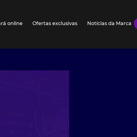
rá online
Ofertas exclusivas
Notícias da Marca