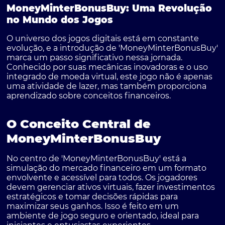
MoneyMinterBonusBuy: Uma Revolução
no Mundo dos Jogos
O universo dos jogos digitais está em constante
evolução, e a introdução de 'MoneyMinterBonusBuy'
marca um passo significativo nessa jornada.
Conhecido por suas mecânicas inovadoras e o uso
integrado de moeda virtual, este jogo não é apenas
uma atividade de lazer, mas também proporciona
aprendizado sobre conceitos financeiros.
O Conceito Central de
MoneyMinterBonusBuy
No centro de 'MoneyMinterBonusBuy' está a
simulação do mercado financeiro em um formato
envolvente e acessível para todos. Os jogadores
devem gerenciar ativos virtuais, fazer investimentos
estratégicos e tomar decisões rápidas para
maximizar seus ganhos. Isso é feito em um
ambiente de jogo seguro e orientado, ideal para