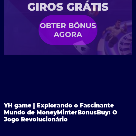
GIROS GRÁTIS
OBTER BÔNUS
AGORA
YH game | Explorando o Fascinante
Mundo de MoneyMinterBonusBuy: O
Jogo Revolucionário