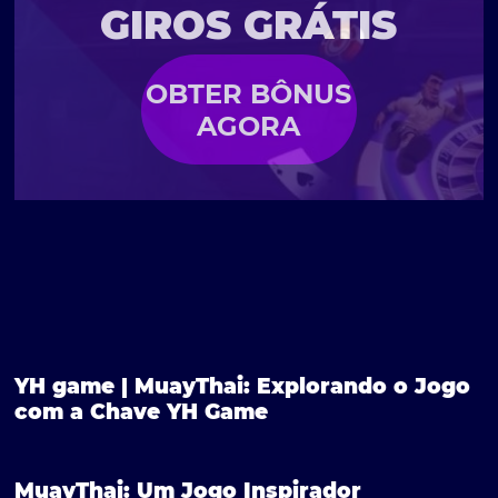
GIROS GRÁTIS
OBTER BÔNUS
AGORA
YH game | MuayThai: Explorando o Jogo
com a Chave YH Game
MuayThai: Um Jogo Inspirador