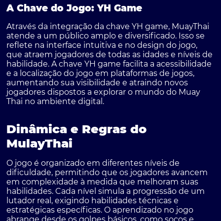
A Chave do Jogo: YH Game
Através da integração da chave YH game, MuayThai
atende a um público amplo e diversificado. Isso se
reflete na interface intuitiva e no design do jogo,
que atraem jogadores de todas as idades e níveis de
habilidade. A chave YH game facilita a acessibilidade
e a localização do jogo em plataformas de jogos,
aumentando sua visibilidade e atraindo novos
jogadores dispostos a explorar o mundo do Muay
Thai no ambiente digital.
Dinâmica e Regras do
MulayThai
O jogo é organizado em diferentes níveis de
dificuldade, permitindo que os jogadores avancem
em complexidade à medida que melhoram suas
habilidades. Cada nível simula a progressão de um
lutador real, exigindo habilidades técnicas e
estratégicas específicas. O aprendizado no jogo
abrange desde os golpes básicos, como socos e