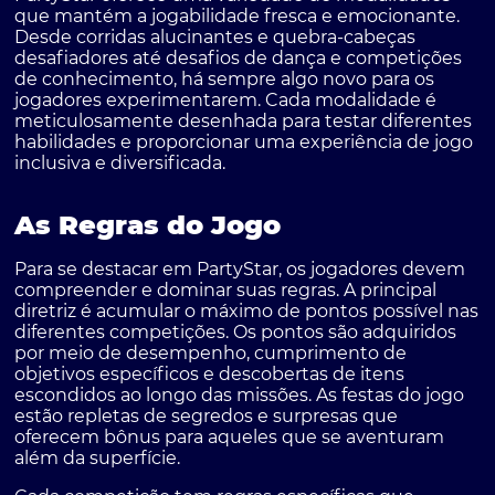
que mantém a jogabilidade fresca e emocionante.
Desde corridas alucinantes e quebra-cabeças
desafiadores até desafios de dança e competições
de conhecimento, há sempre algo novo para os
jogadores experimentarem. Cada modalidade é
meticulosamente desenhada para testar diferentes
habilidades e proporcionar uma experiência de jogo
inclusiva e diversificada.
As Regras do Jogo
Para se destacar em PartyStar, os jogadores devem
compreender e dominar suas regras. A principal
diretriz é acumular o máximo de pontos possível nas
diferentes competições. Os pontos são adquiridos
por meio de desempenho, cumprimento de
objetivos específicos e descobertas de itens
escondidos ao longo das missões. As festas do jogo
estão repletas de segredos e surpresas que
oferecem bônus para aqueles que se aventuram
além da superfície.