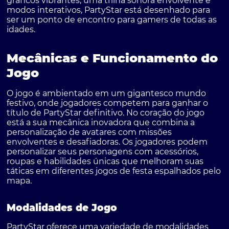
gráficos vibrantes, uma trilha sonora envolvente e
modos interativos, PartyStar está desenhado para
ser um ponto de encontro para gamers de todas as
idades.
Mecânicas e Funcionamento do
Jogo
O jogo é ambientado em um gigantesco mundo
festivo, onde jogadores competem para ganhar o
título de
PartyStar
definitivo. No coração do jogo
está a sua mecânica inovadora que combina a
personalização de avatares com missões
envolventes e desafiadoras. Os jogadores podem
personalizar seus personagens com acessórios,
roupas e habilidades únicas que melhoram suas
táticas em diferentes jogos de festa espalhados pelo
mapa.
Modalidades de Jogo
PartyStar oferece uma variedade de modalidades