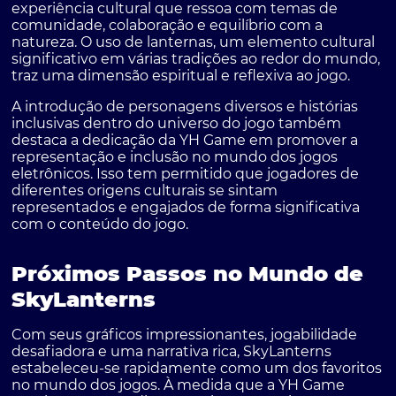
experiência cultural que ressoa com temas de
comunidade, colaboração e equilíbrio com a
natureza. O uso de lanternas, um elemento cultural
significativo em várias tradições ao redor do mundo,
traz uma dimensão espiritual e reflexiva ao jogo.
A introdução de personagens diversos e histórias
inclusivas dentro do universo do jogo também
destaca a dedicação da YH Game em promover a
representação e inclusão no mundo dos jogos
eletrônicos. Isso tem permitido que jogadores de
diferentes origens culturais se sintam
representados e engajados de forma significativa
com o conteúdo do jogo.
Próximos Passos no Mundo de
SkyLanterns
Com seus gráficos impressionantes, jogabilidade
desafiadora e uma narrativa rica, SkyLanterns
estabeleceu-se rapidamente como um dos favoritos
no mundo dos jogos. À medida que a YH Game