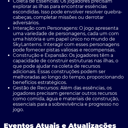
Coleta de Essências:
Os jogadores precisam
explorar as ilhas para encontrar essências
escondidas. Isso pode envolver resolver quebra-
cabeças, completar missões ou derrotar
adversários.
Interação com Personagens:
O jogo apresenta
uma variedade de personagens, cada um com
uma história e um papel único no mundo de
SkyLanterns. Interagir com esses personagens
pode fornecer pistas valiosas e recompensas.
Construção e Expansão:
Os jogadores têm a
capacidade de construir estruturas nas ilhas, o
que pode ajudar na coleta de recursos
adicionais. Essas construções podem ser
melhoradas ao longo do tempo, proporcionando
benefícios estratégicos.
Gestão de Recursos:
Além das essências, os
jogadores precisam gerenciar outros recursos
como comida, água e materiais de construção,
essenciais para a sobrevivência e progresso no
jogo.
Eventos Atuais e Atualizações